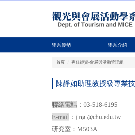
跳
到
主
要
內
容
區
學系優勢
學系介紹
首頁
專任師資-會展與活動管理組
陳靜如助理教授級專業
聯絡電話
：03-518-6195
E-mail
：jing @chu.edu.tw
研究室：M503A